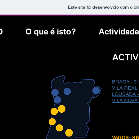
Este site foi desenvolvido com o cr
O
O que é isto?
Actividade
ACTIV
BRAGA - 31 
VILA REAL -
LOUSADA - 
VILA NOVA
VAGOS– 3 N