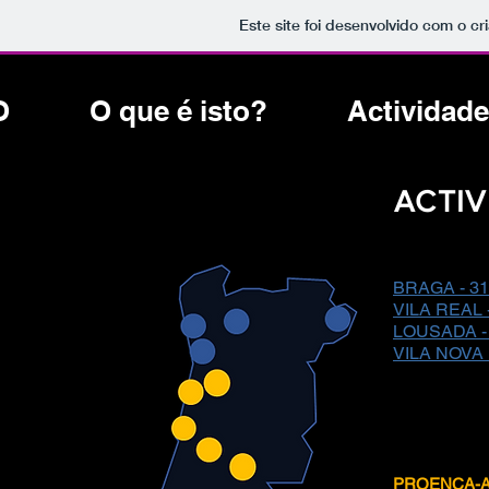
Este site foi desenvolvido com o cr
O
O que é isto?
Actividade
ACTIV
BRAGA - 31 
VILA REAL -
LOUSADA - 
VILA NOVA
PROENÇA-A-